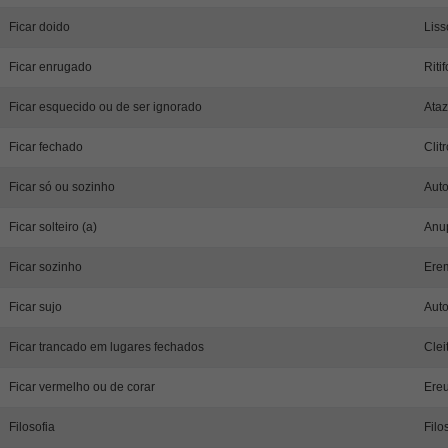
Ficar doido
Liss
Ficar enrugado
Riti
Ficar esquecido ou de ser ignorado
Ataz
Ficar fechado
Clit
Ficar só ou sozinho
Auto
Ficar solteiro (a)
Anup
Ficar sozinho
Erem
Ficar sujo
Auto
Ficar trancado em lugares fechados
Clei
Ficar vermelho ou de corar
Ereu
Filosofia
Filo