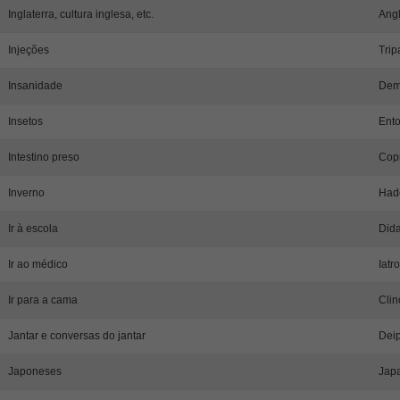
Inglaterra, cultura inglesa, etc.
Angl
Injeções
Trip
Insanidade
Dem
Insetos
Ento
Intestino preso
Copr
Inverno
Had
Ir à escola
Dida
Ir ao médico
Iatr
Ir para a cama
Clin
Jantar e conversas do jantar
Dei
Japoneses
Jap