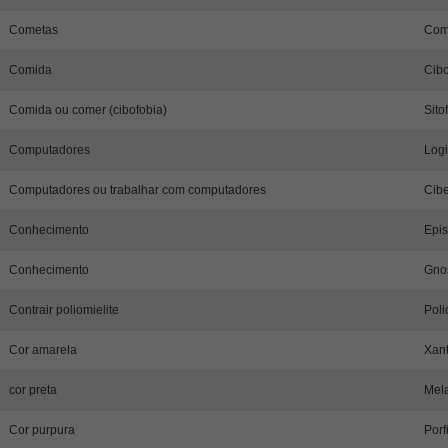
Cometas
Com
Comida
Cibo
Comida ou comer (cibofobia)
Sito
Computadores
Log
Computadores ou trabalhar com computadores
Cibe
Conhecimento
Epis
Conhecimento
Gnos
Contrair poliomielite
Poli
Cor amarela
Xant
cor preta
Mel
Cor purpura
Porf