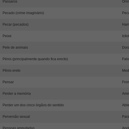
Pássaros
Orni
Pecado (crime imaginário)
Peca
Pecar (pecados)
Ham
Peixe
Icti
Pele de animais
Dora
Pénis (principalmente quando fica erecto)
Falo
Pênis ereto
Med
Pensar
Fro
Perder a memória
Amn
Perder um dos cinco órgãos do sentido
Able
Perversão sexual
Para
Pessoas amputadas
Apo