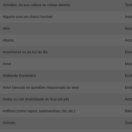
Alemães, da sua cultura ou coisas alemãs
Teut
Alguém com um cheiro horrível
Aut
Alho
Aliu
Alturas
Acro
Amanhecer ou da luz do dia
Eos
Amar
Mal
Ambiente Doméstico
Ecof
Amor (sexual) ou questões relacionado ao sexo
Erot
Andar ou cair (inabilidade de ficar em pé)
Ambu
Anfíbios (como sapos, salamandras, rãs, etc.)
Batr
Animais
Zoof