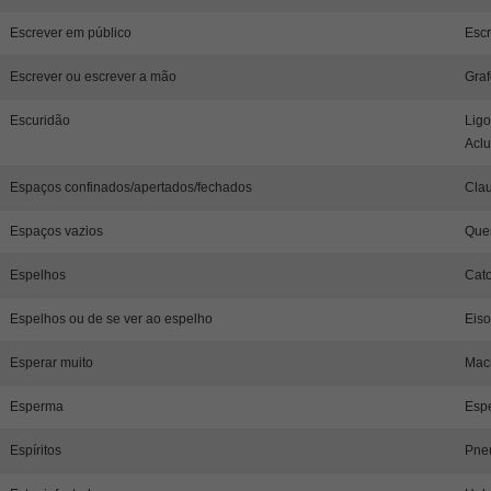
Escrever em público
Escr
Escrever ou escrever a mão
Graf
Escuridão
Lig
Aclu
Espaços confinados/apertados/fechados
Clau
Espaços vazios
Que
Espelhos
Cato
Espelhos ou de se ver ao espelho
Eiso
Esperar muito
Mac
Esperma
Esp
Espíritos
Pne