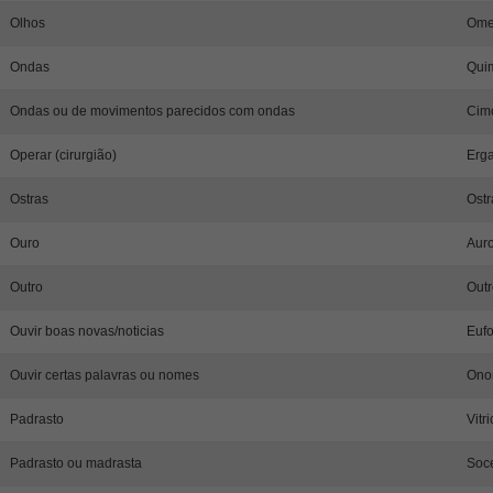
Olhos
Omet
Ondas
Qui
Ondas ou de movimentos parecidos com ondas
Cim
Operar (cirurgião)
Erga
Ostras
Ostr
Ouro
Auro
Outro
Outr
Ouvir boas novas/noticias
Eufo
Ouvir certas palavras ou nomes
Ono
Padrasto
Vitr
Padrasto ou madrasta
Soce