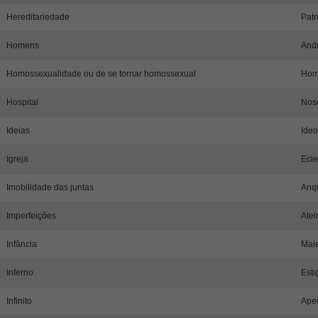
Hereditariedade
Patr
Homens
Andr
Homossexualidade ou de se tornar homossexual
Hom
Hospital
Nos
Ideias
Ideo
Igreja
Ecle
Imobilidade das juntas
Anqu
Imperfeições
Atel
Infância
Maie
Inferno
Esti
Infinito
Apei