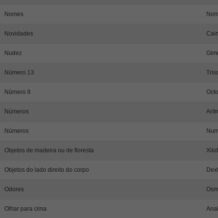
Nomes
Nom
Novidades
Cain
Nudez
Gim
Número 13
Tris
Número 8
Octo
Números
Arit
Números
Num
Objetos de madeira ou de floresta
Xilo
Objetos do lado direito do corpo
Dext
Odores
Osmo
Olhar para cima
Anab