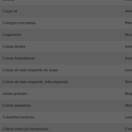
Coçar-se
Ami
Cócegas com penas
Pter
Cogumelos
Mico
Coisas ácidas
Acer
Coisas Assimétricas
Assi
Coisas do lado esquerdo do corpo
Levo
Coisas do lado esquerdo, mão esquerda
Sini
coisas grandes
Meg
Coisas pequenas
Micr
Colarinhos brancos
Leu
Cólera (infecção bacteriana)
Cole