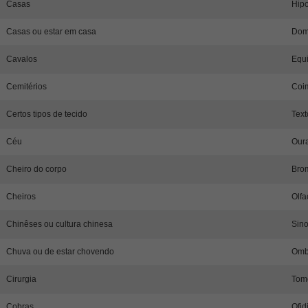
Casas
Hipo
Casas ou estar em casa
Doma
Cavalos
Equi
Cemitérios
Coim
Certos tipos de tecido
Text
Céu
Oura
Cheiro do corpo
Brom
Cheiros
Olfa
Chinêses ou cultura chinesa
Sino
Chuva ou de estar chovendo
Ombr
Cirurgia
Tom
Cobras
Ofid