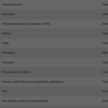
Flashes (luzes)
Sela
Florestas
Hilo
Florestas escuras ou durante a noite
Nict
Fobias
Fob
Fogo
Piro
Formigas
Mir
Fracasso
Atiq
Fracasso ou de falhar
Caco
França, cultura francesa (galofobia, galiofobia)
Fran
Frio
Psic
Frio intenso, gelo ou congelamento
Quei