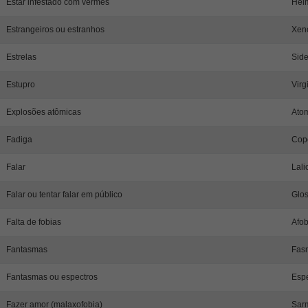
Estar infestado com vermes
Helm
Estrangeiros ou estranhos
Xen
Estrelas
Side
Estupro
Virg
Explosões atômicas
Ato
Fadiga
Cop
Falar
Lali
Falar ou tentar falar em público
Glos
Falta de fobias
Afob
Fantasmas
Fas
Fantasmas ou espectros
Espe
Fazer amor (malaxofobia)
Sar