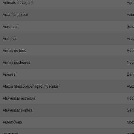
Animais selvagens
Agri
Apanhar do pai
Azin
Aprender
Sofo
Aranhas
Arac
Armas de fogo
Hopl
Armas nucleares
Nucl
Árvores
Den
Ataxia (descoordenação muscular)
Atax
Atravessar estradas
Hod
Atravessar pontes
Gefi
Automóveis
Moto