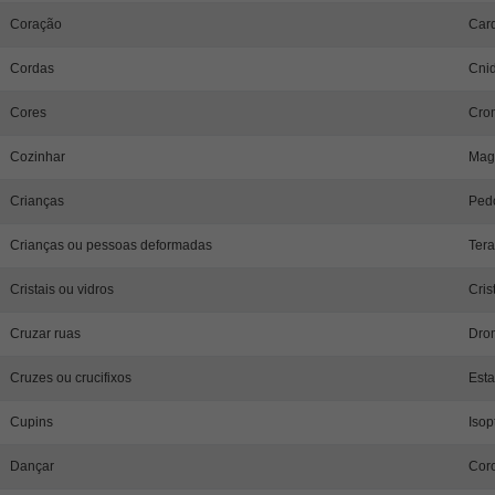
Coração
Card
Cordas
Cnid
Cores
Crom
Cozinhar
Mag
Crianças
Ped
Crianças ou pessoas deformadas
Tera
Cristais ou vidros
Cris
Cruzar ruas
Dro
Cruzes ou crucifixos
Esta
Cupins
Isop
Dançar
Coro