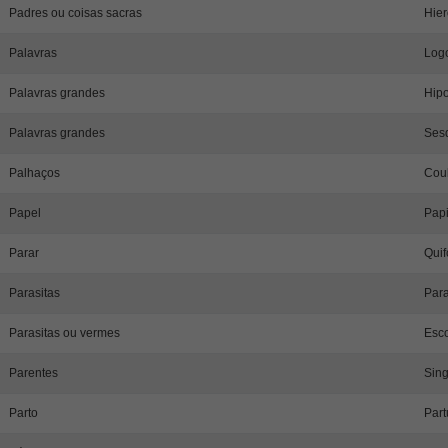
Padres ou coisas sacras
Hier
Palavras
Logo
Palavras grandes
Hipo
Palavras grandes
Ses
Palhaços
Coul
Papel
Papi
Parar
Quif
Parasitas
Para
Parasitas ou vermes
Esco
Parentes
Sin
Parto
Part