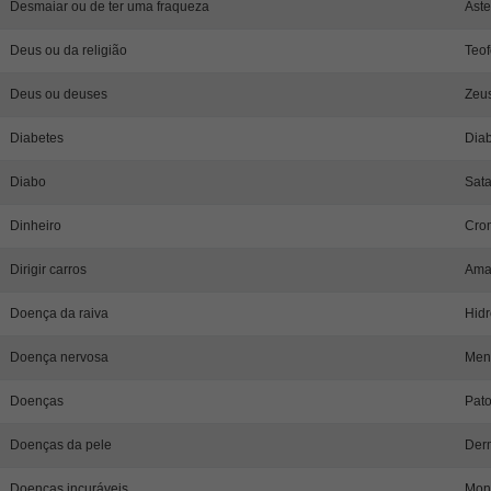
Desmaiar ou de ter uma fraqueza
Aste
Deus ou da religião
Teof
Deus ou deuses
Zeu
Diabetes
Diab
Diabo
Sata
Dinheiro
Crom
Dirigir carros
Ama
Doença da raiva
Hidr
Doença nervosa
Meni
Doenças
Pato
Doenças da pele
Derm
Doenças incuráveis
Mon