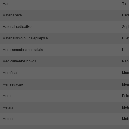
Mar
Tala
Matéria fecal
Esca
Material radioativo
Sepl
Materialismo ou de epilepsia
Hile
Medicamentos mercuriais
Hidr
Medicamentos novos
Neo
Memórias
Mne
Menstruação
Men
Mente
Psic
Metais
Meta
Meteoros
Mete