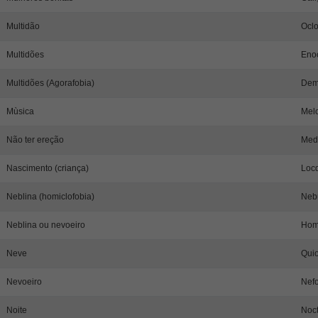
Multidão
Oclo
Multidões
Enoc
Multidões (Agorafobia)
Dem
Mùsica
Melo
Não ter ereção
Med
Nascimento (criança)
Locq
Neblina (homiclofobia)
Neb
Neblina ou nevoeiro
Homi
Neve
Qui
Nevoeiro
Nefo
Noite
Noct