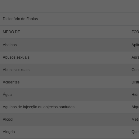
Dicionário de Fobias
MEDO DE:
FOB
Abelhas
Apif
Abusos sexuais
Agra
Abusos sexuais
Cont
Acidentes
Dist
Água
Hidr
Agulhas de injecção ou objectos pontudos
Aiqu
Álcool
Meti
Alegria
Que