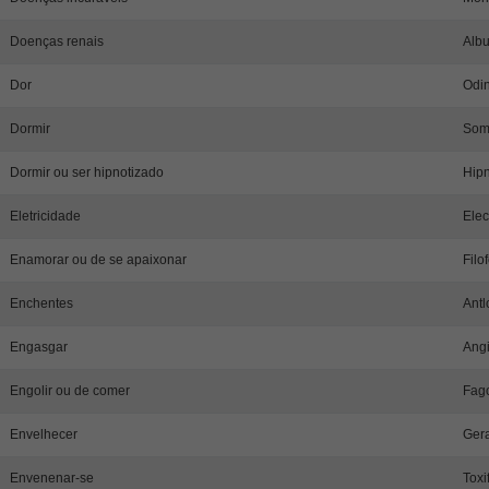
Doenças renais
Albu
Dor
Odin
Dormir
Som
Dormir ou ser hipnotizado
Hipn
Eletricidade
Elec
Enamorar ou de se apaixonar
Filo
Enchentes
Antl
Engasgar
Angi
Engolir ou de comer
Fag
Envelhecer
Ger
Envenenar-se
Toxi