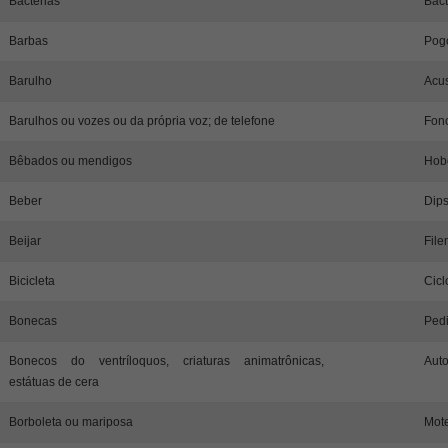
Bactérias
Bact
Barbas
Pog
Barulho
Acus
Barulhos ou vozes ou da própria voz; de telefone
Fon
Bêbados ou mendigos
Hob
Beber
Dips
Beijar
File
Bicicleta
Cicl
Bonecas
Pedi
Bonecos do ventríloquos, criaturas animatrônicas,
Aut
estátuas de cera
Borboleta ou mariposa
Mote