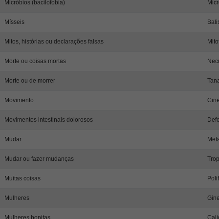
Micróbios (bacilofobia)
Micr
Mísseis
Bali
Mitos, histórias ou declarações falsas
Mito
Morte ou coisas mortas
Necr
Morte ou de morrer
Tana
Movimento
Cine
Movimentos intestinais dolorosos
Defe
Mudar
Meta
Mudar ou fazer mudanças
Trop
Muitas coisas
Poli
Mulheres
Gine
Mulheres bonitas
Cali