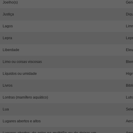
Joelho(s)
Gen
Justiça
Diqu
Lagos
Lim
Lepra
Lepr
Liberdade
Eleu
Limo ou coisas viscosas
Blen
Líquidos ou umidade
Higr
Livros
Bibl
Lontras (mamífero aquático)
Lutr
Lua
Sele
Lugares abertos e altos
Aero
Lugares abertos, de estar na multidão ou de deixar um
Agor