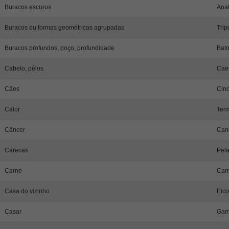
Buracos escuros
Anal
Buracos ou formas geométricas agrupadas
Trip
Buracos profundos, poço, profundidade
Bato
Cabelo, pêlos
Caet
Cães
Cino
Calor
Ter
Câncer
Can
Carecas
Pela
Carne
Car
Casa do vizinho
Eico
Casar
Gam