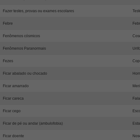
Fazer testes, provas ou exames escolares
Test
Febre
Febr
Fenômenos cósmicos
Cos
Fenômenos Paranormais
Urif
Fezes
Cop
Ficar abalado ou chocado
Hor
Ficar amarrado
Meri
Ficar careca
Fala
Ficar cego
Esc
Ficar de pé ou andar (ambulofobia)
Esta
Ficar doente
Nos