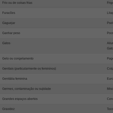
Frio ou de coisas frias
Frig
Furacões
Lila
Gaguejar
Psel
Ganhar peso
Pocr
Gatos
Ail
Gato
Gelo ou congelamento
Pag
Genitais (particularmente os femininos)
Colp
Genitália feminina
Euro
Germes, contaminação ou sujidade
Miso
Grandes espaços abertos
Ceno
Gravidez
Toco