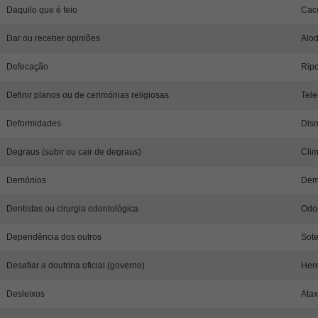
Daquilo que é feio
Cac
Dar ou receber opiniões
Alod
Defecação
Ripo
Definir planos ou de cerimónias religiosas
Tele
Deformidades
Dism
Degraus (subir ou cair de degraus)
Clim
Demónios
Dem
Dentistas ou cirurgia odontológica
Odon
Dependência dos outros
Sote
Desafiar a doutrina oficial (governo)
Here
Desleixos
Atax