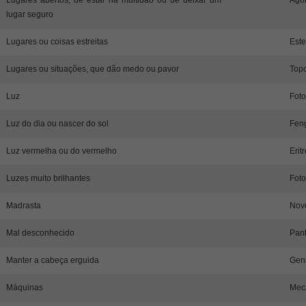
lugar seguro
Lugares ou coisas estreitas
Este
Lugares ou situações, que dão medo ou pavor
Topo
Luz
Foto
Luz do dia ou nascer do sol
Fen
Luz vermelha ou do vermelho
Erit
Luzes muito brilhantes
Foto
Madrasta
Nov
Mal desconhecido
Pant
Manter a cabeça erguida
Geni
Máquinas
Mec