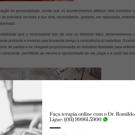
ormação da personalidade, sendo que os acontecimentos afetivos nela ocorridos 
 do indivíduo em toda a sua vida, necessitando, portanto, ser repassada, entend
lacionada.
ibilidade que o inconsciente tem de criar ou distorcer fatos, desenvolvemos 
nse profundo e invasivo que trouxesse perigo à consciência do indivíduo. O cená
ponto de partida e de chegada proporcionando ao indivíduo liberdade para entend
e consciente, permitindo ao mesmo a oportunidade de ver, julgar e a partir daí to