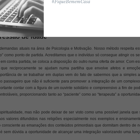
essão de Idade
 demandas atuais na área de Psicologia e Motivação. Nosso método respeita es
o” como ponto de partida. Acreditamos que o indivíduo só consegue atingir os s
 em contra partida, se coloca a disposição do outro numa oferta de amor. Com e
 que reciprocamente se ajudam numa partilha que envolve afetos e emoçõe
ortância de se trabalhar em duplas vem do fato de sabermos que a simples a
ico passageiro que não é suficiente para promover a integração de um complexo
rtante contar com a figura de um ouvinte solidário e compreensivo a fim de pod
ntroláveis, proporcionando tanto ao “paciente” como ao “terapeuta” a oportunid
spiritualidade, mas não pode deixar de ser visto como uma possível janela que 
 aos valores difundidos nas religiões especialmente nos exemplos e ensinament
 ao consciente as emanações dos conteúdos primordiais que dormitam dentro de n
 é sem dúvida a oportunidade de alcançar uma integração valorizando uma funç