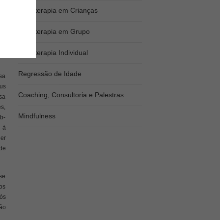
Psicoterapia em Crianças
Psicoterapia em Grupo
Psicoterapia Individual
Regressão de Idade
sa
eus
Coaching, Consultoria e Palestras
ssa
s,
Mindfulness
b-
 à
er
ade
se
os
ós
ão