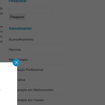
Pesquisar
vão
ida
um
Atendimento
rio
er,
Aconselhamento
mar
Hipnose
Hipnoterapia
Orientação Profissional
Psicanálise
Psicoterapia em Adolescentes
Psicoterapia em Casais