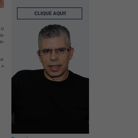
. O
 de
ndo
ual
é a