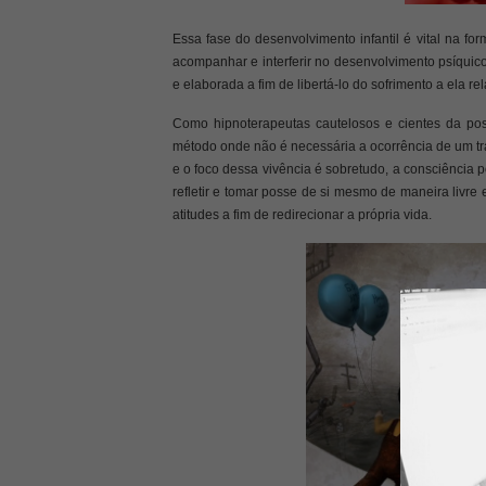
Essa fase do desenvolvimento infantil é vital na f
acompanhar e interferir no desenvolvimento psíquico
e elaborada a fim de libertá-lo do sofrimento a ela re
Como hipnoterapeutas cautelosos e cientes da poss
método onde não é necessária a ocorrência de um tra
e o foco dessa vivência é sobretudo, a consciência 
refletir e tomar posse de si mesmo de maneira livre 
atitudes a fim de redirecionar a própria vida.