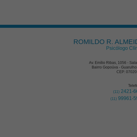
ROMILDO R. ALMEI
Psicólogo Clí
Av. Emílio Ribas, 1056 - Sal
Bairro Gopoúva - Guarulho
CEP: 07020
Telef
2421-6
(11)
99961-5
(11)