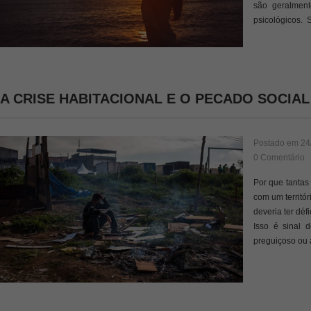
são geralment
psicológicos. 
A CRISE HABITACIONAL E O PECADO SOCIAL
Postado em
24
0 Comentário
Por que tantas
com um territó
deveria ter déf
Isso é sinal 
preguiçoso ou