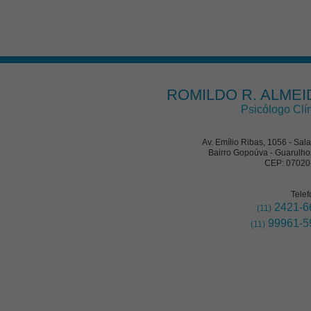
ROMILDO R. ALMEI
Psicólogo Clí
Av. Emílio Ribas, 1056 - Sal
Bairro Gopoúva - Guarulho
CEP: 07020
Telef
2421-6
(11)
99961-5
(11)