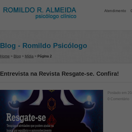
Atendimento
Blog - Romildo Psicólogo
Home
>
Blog
>
Mídia
>
Página 2
Entrevista na Revista Resgate-se. Confira!
Postado em
20
0 Comentário