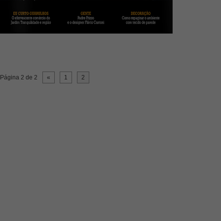
Página 2 de 2
«
1
2