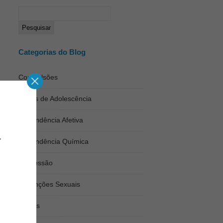
Categorias do Blog
Compulsões
Crises de Adolescência
Dependência Afetiva
Dependência Química
Depressão
Disfunções Sexuais
Fobias