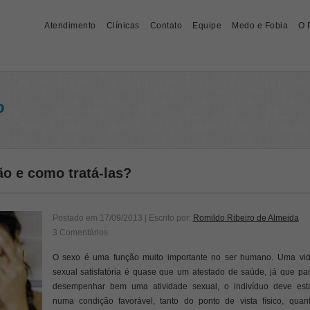
Atendimento
Clínicas
Contato
Equipe
Medo e Fobia
O 
o
o e como tratá-las?
Postado em
17/09/2013
| Escrito por:
Romildo Ribeiro de Almeida
3 Comentários
O sexo é uma função muito importante no ser humano. Uma vi
sexual satisfatória é quase que um atestado de saúde, já que pa
desempenhar bem uma atividade sexual, o indivíduo deve est
numa condição favorável, tanto do ponto de vista físico, quan