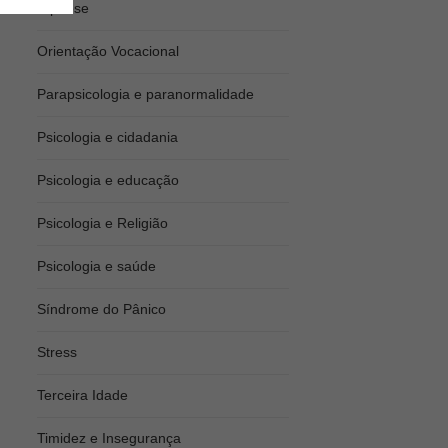
Hipnose
Orientação Vocacional
Parapsicologia e paranormalidade
Psicologia e cidadania
Psicologia e educação
Psicologia e Religião
Psicologia e saúde
Síndrome do Pânico
Stress
Terceira Idade
Timidez e Insegurança