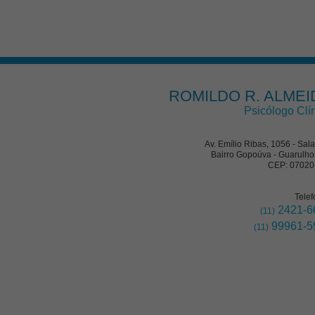
ROMILDO R. ALMEI
Psicólogo Clí
Av. Emílio Ribas, 1056 - Sal
Bairro Gopoúva - Guarulho
CEP: 07020
Telef
2421-6
(11)
99961-5
(11)