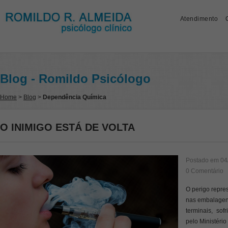
Atendimento
Blog - Romildo Psicólogo
Home
>
Blog
>
Dependência Química
O INIMIGO ESTÁ DE VOLTA
Postado em
04
0 Comentário
O perigo repre
nas embalagens
terminais, so
pelo Ministéri