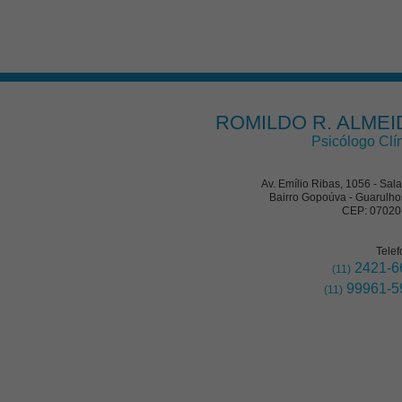
ROMILDO R. ALMEI
Psicólogo Clí
Av. Emílio Ribas, 1056 - Sal
Bairro Gopoúva - Guarulho
CEP: 07020
Telef
2421-6
(11)
99961-5
(11)