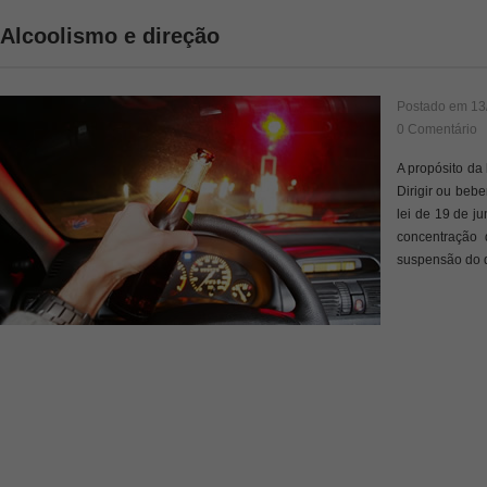
Alcoolismo e direção
Postado em
13
0 Comentário
A propósito da
Dirigir ou beb
lei de 19 de j
concentração
suspensão do d