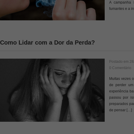
A campanha s
fumantes e a in
Como Lidar com a Dor da Perda?
Postado em
28
0 Comentário
Muitas vezes o
de perder um
experiência ba
passou por is
preparados pa
de pensar […]