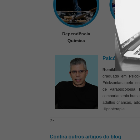
Dependência
Compuls
Química
Psicólogo Romi
Romildo Ribeiro de
graduado em Psicolo
Ericksoniana pelo Ins
de Parapsicologia. 
comportamento humano
adultos criancas, ad
Hipnoterapia.
?>
Confira outros artigos do blog