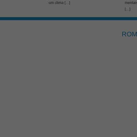
um clima […]
mentai
[…]
ROM