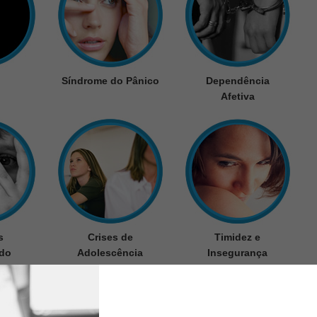
Síndrome do Pânico
Dependência
Afetiva
s
Crises de
Timidez e
do
Adolescência
Insegurança