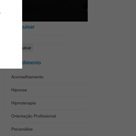
Pesquisar
Atendimento
Aconselhamento
Hipnose
Hipnoterapia
Orientação Profissional
Psicanálise