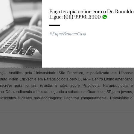
ões
Terceira
Stress
Idade
ldo Ribeiro de Almeida
 Almeida
é psicólogo clínico formado pela Universidade de Guarulhos, pós-
gia Analítica pela Universidade São Francisco, especializado em Hipnose
tituto Milton Erickson e em Parapsicologia pelo CLAP – Centro Latino Americano
Escreve para jornais, revistas e sites sobre Psicologia, Parapsicologia e
. Dá atendimento clínico de segunda a sábado em Guarulhos, SP, para jovens,
olescentes e casais nas abordagens: Cognitiva comportamental, Psicanálise e