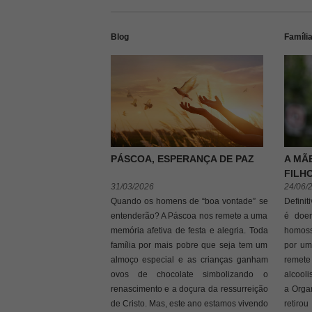
Blog
Famíli
PÁSCOA, ESPERANÇA DE PAZ
A MÃ
FILH
31/03/2026
24/06/
Quando os homens de “boa vontade” se
Defini
entenderão? A Páscoa nos remete a uma
é doe
memória afetiva de festa e alegria. Toda
homoss
família por mais pobre que seja tem um
por um
almoço especial e as crianças ganham
remete
ovos de chocolate simbolizando o
alcool
renascimento e a doçura da ressurreição
a Orga
de Cristo. Mas, este ano estamos vivendo
retiro