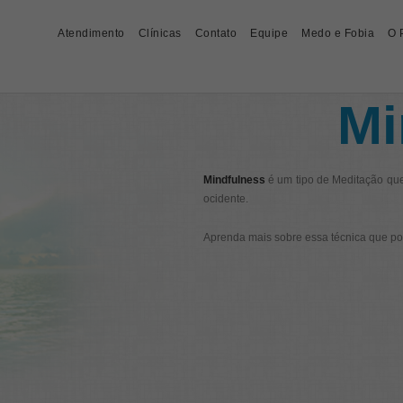
Atendimento
Clínicas
Contato
Equipe
Medo e Fobia
O 
A
procura promover um
pessoa a partir das suas necessid
mais sobre psicoterapia!