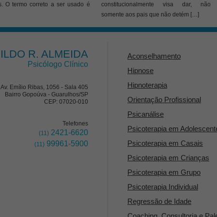
s. O termo correto a ser usado é
constitucionalmente visa dar, não
somente aos pais que não detém […]
ILDO R. ALMEIDA
Aconselhamento
Psicólogo Clínico
Hipnose
Hipnoterapia
Av. Emílio Ribas, 1056 - Sala 405
Bairro Gopoúva - Guarulhos/SP
Orientação Profissional
CEP: 07020-010
Psicanálise
Telefones
Psicoterapia em Adolescent
2421-6620
(11)
Psicoterapia em Casais
99961-5900
(11)
Psicoterapia em Crianças
Psicoterapia em Grupo
Psicoterapia Individual
Regressão de Idade
Coaching, Consultoria e Pal