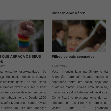
a
Crises de Adolescência
E QUE ABRAÇA OS SEUS
Filhos de pais separados
OS
2026
13/05/2013
tivamente, homossexualidade não
Você já ouviu falar na Síndrome da
nça Há muito tempo a palavra
Alienação Parental? Quando ocorre a
exualismo deixou de ser usada
separação entre um casal, seja por
a simples razão: o sufixo “-ismo”
qualquer motivo, cria-se uma situação,
 a doenças ou desvios tais como
muitas vezes difícil de ser administrada:
ismo, tabagismo, etc. Desde 1990
Como ficará o relacionamento do ex-
nização Mundial da Saúde (OMS)
cônjuge com os filhos? O direito de
u o termo da lista das doenças
visitas que é garantido