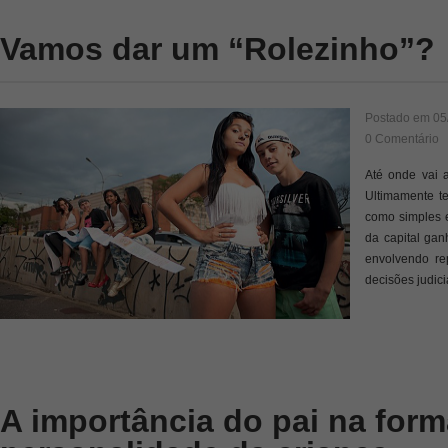
Vamos dar um “Rolezinho”?
Postado em
05
0 Comentário
Até onde vai 
Ultimamente t
como simples 
da capital gan
envolvendo re
decisões judici
A importância do pai na for