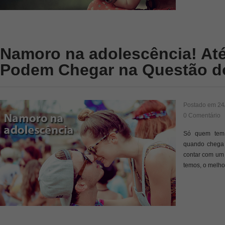
Namoro na adolescência! At
Podem Chegar na Questão d
Postado em
24
0 Comentário
Só quem tem 
quando chega 
contar com um
temos, o melho