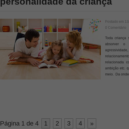
personalidade da criança
Postado em
13
0 Comentário
Toda criança 
absorver o 
agressividad
relacionamento
relacionada c
ambição etc. q
meio. Da onde
Página 1 de 4
1
2
3
4
»