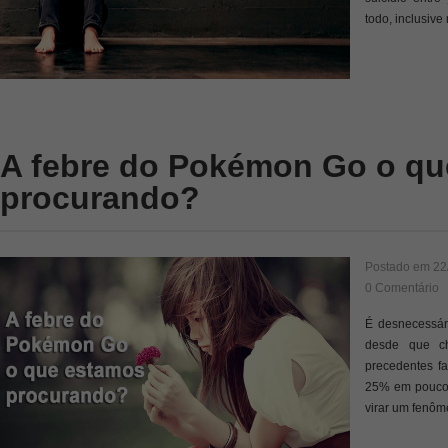
todo, inclusive
A febre do Pokémon Go o qu
procurando?
Postado em
22
0 Comentário
É desnecessár
desde que c
precedentes f
25% em poucos 
virar um fenô