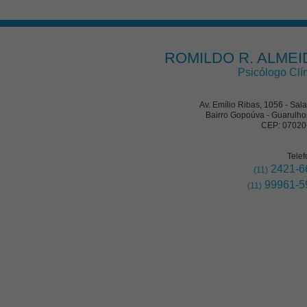
ROMILDO R. ALMEI
Psicólogo Clí
Av. Emílio Ribas, 1056 - Sal
Bairro Gopoúva - Guarulho
CEP: 07020
Telef
2421-6
(11)
99961-5
(11)