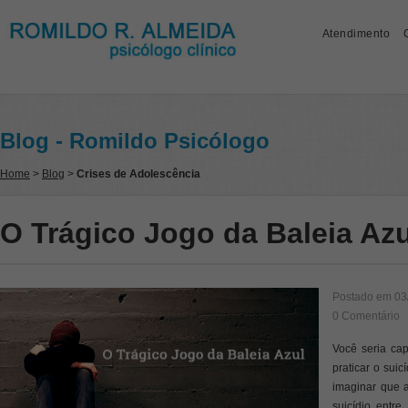
Atendimento
Blog - Romildo Psicólogo
Home
>
Blog
>
Crises de Adolescência
O Trágico Jogo da Baleia Azu
Postado em
03
0 Comentário
Você seria cap
praticar o suic
imaginar que a
suicídio entr