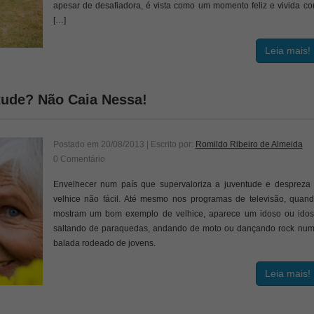
apesar de desafiadora, é vista como um momento feliz e vivida c
[…]
Leia mais!
tude? Não Caia Nessa!
Postado em
20/08/2013
| Escrito por:
Romildo Ribeiro de Almeida
0 Comentário
Envelhecer num país que supervaloriza a juventude e despreza
velhice não fácil. Até mesmo nos programas de televisão, quan
mostram um bom exemplo de velhice, aparece um idoso ou ido
saltando de paraquedas, andando de moto ou dançando rock nu
balada rodeado de jovens.
Leia mais!