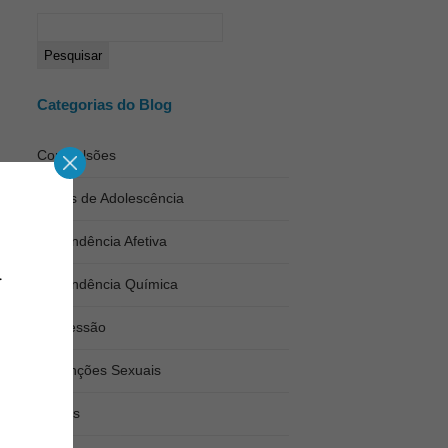
Categorias do Blog
Compulsões
Crises de Adolescência
Dependência Afetiva
Dependência Química
Depressão
Disfunções Sexuais
Fobias