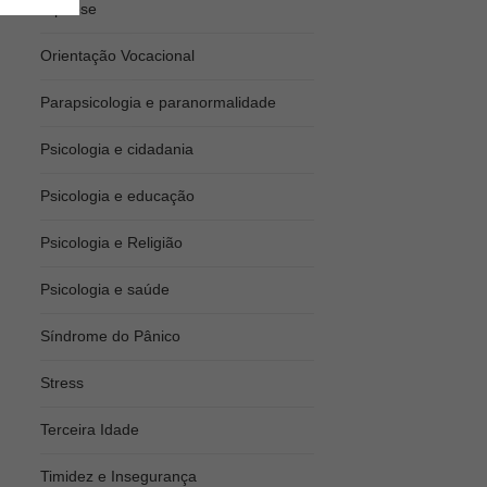
Hipnose
Orientação Vocacional
Parapsicologia e paranormalidade
Psicologia e cidadania
Psicologia e educação
Psicologia e Religião
Psicologia e saúde
Síndrome do Pânico
Stress
Terceira Idade
Timidez e Insegurança