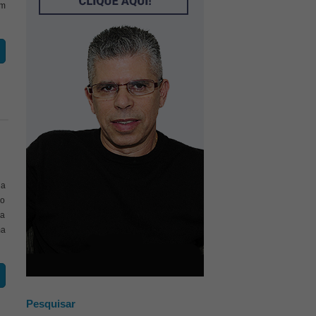
om
 a
do
sa
ma
Pesquisar