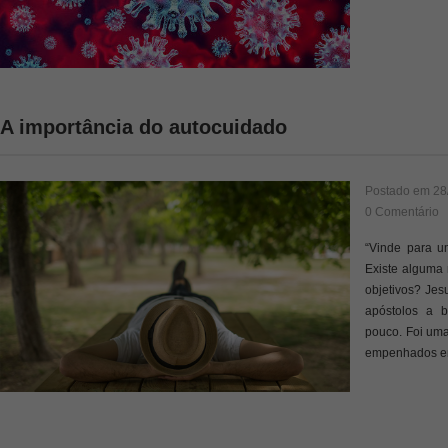
A importância do autocuidado
Postado em
28
0 Comentário
“Vinde para u
Existe alguma 
objetivos? Jes
apóstolos a 
pouco. Foi uma
empenhados e