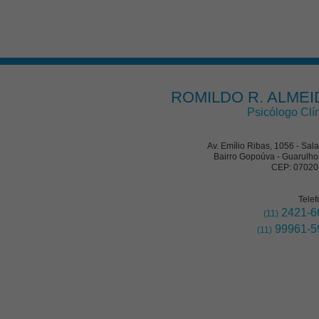
ROMILDO R. ALMEI
Psicólogo Clí
Av. Emílio Ribas, 1056 - Sal
Bairro Gopoúva - Guarulho
CEP: 07020
Telef
2421-6
(11)
99961-5
(11)