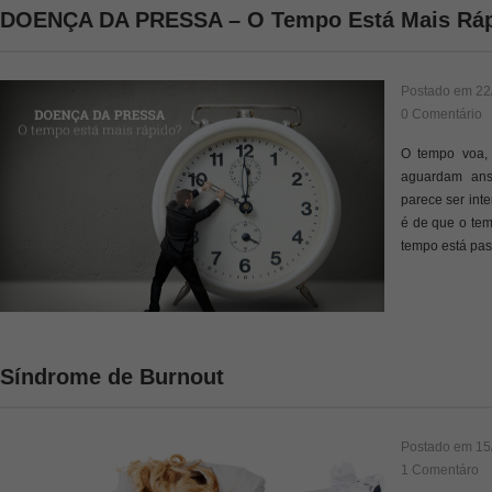
DOENÇA DA PRESSA – O Tempo Está Mais Rá
Postado em
22
0 Comentário
O tempo voa, 
aguardam ans
parece ser int
é de que o tem
tempo está pa
Síndrome de Burnout
Postado em
15
1 Comentáro