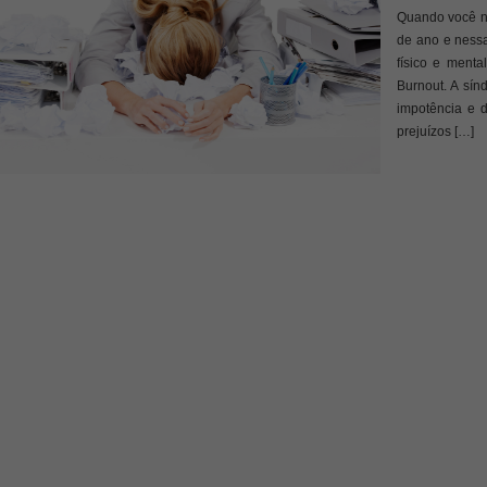
Quando você nã
de ano e ness
físico e ment
Burnout. A sí
impotência e d
prejuízos […]