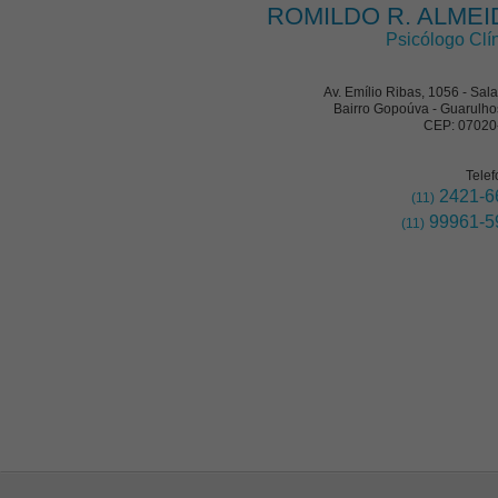
ROMILDO R. ALMEI
Psicólogo Clí
Av. Emílio Ribas, 1056 - Sal
Bairro Gopoúva - Guarulho
CEP: 07020
Telef
2421-6
(11)
99961-5
(11)