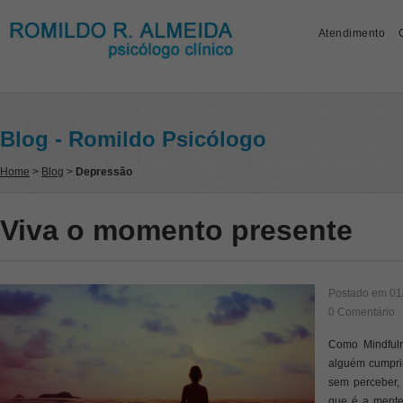
Atendimento
Blog - Romildo Psicólogo
Home
>
Blog
>
Depressão
Viva o momento presente
Postado em
01
0 Comentário
Como Mindfuln
alguém cumprim
sem perceber, 
que é a mente