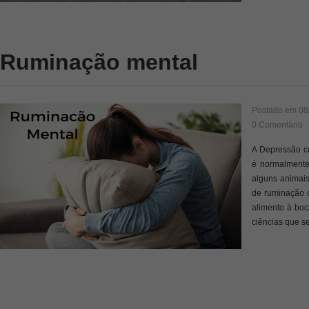
Ruminação mental
Postado em
08
0 Comentário
A Depressão c
é normalmente
alguns animais
de ruminação c
alimento à boc
ciências que s