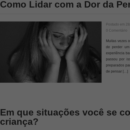
Como Lidar com a Dor da Pe
Postado em
28
0 Comentário
Muitas vezes o
de perder um
experiência ba
passou por is
preparados pa
de pensar […]
Em que situações você se c
criança?