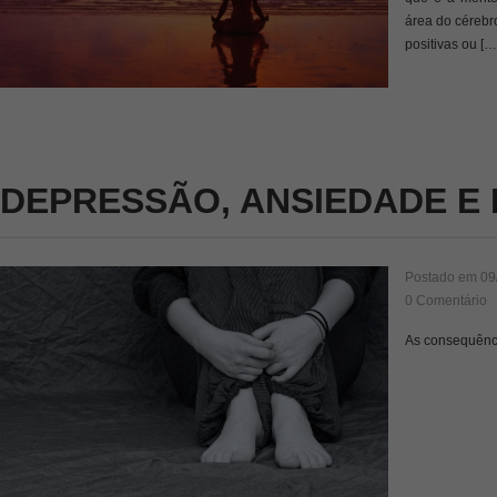
área do cérebr
positivas ou […
DEPRESSÃO, ANSIEDADE E 
Postado em
09
0 Comentário
As consequênci