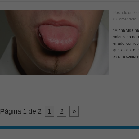
Postado em
09
0 Comentário
“Minha vida n
valorizado no
errado comigo
queixosas e 
atrair a compr
Página 1 de 2
1
2
»