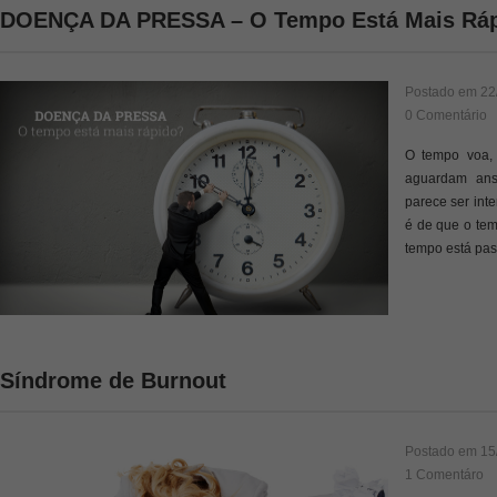
DOENÇA DA PRESSA – O Tempo Está Mais Rá
Postado em
22
0 Comentário
O tempo voa, 
aguardam ans
parece ser int
é de que o tem
tempo está pa
Síndrome de Burnout
Postado em
15
1 Comentáro