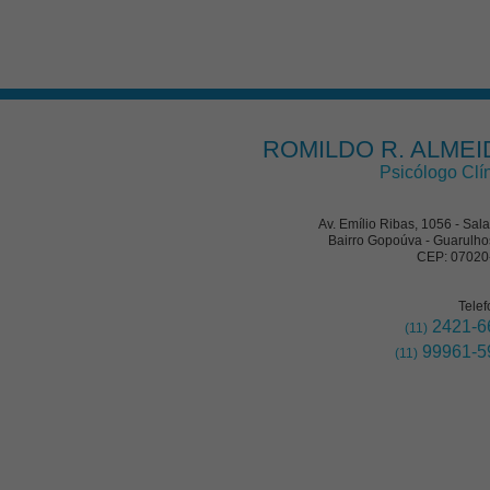
ROMILDO R. ALMEI
Psicólogo Clí
Av. Emílio Ribas, 1056 - Sal
Bairro Gopoúva - Guarulho
CEP: 07020
Telef
2421-6
(11)
99961-5
(11)