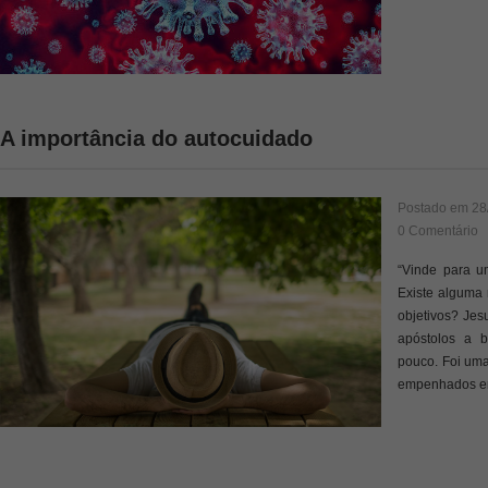
A importância do autocuidado
Postado em
28
0 Comentário
“Vinde para u
Existe alguma 
objetivos? Jes
apóstolos a 
pouco. Foi uma
empenhados e