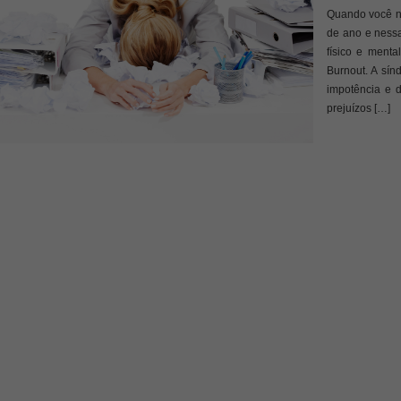
Quando você nã
de ano e ness
físico e ment
Burnout. A sí
impotência e d
prejuízos […]