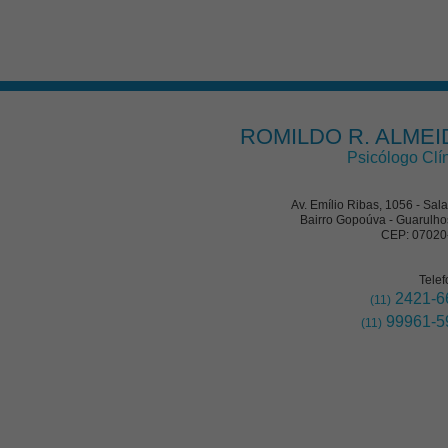
ROMILDO R. ALMEI
Psicólogo Clí
Av. Emílio Ribas, 1056 - Sal
Bairro Gopoúva - Guarulho
CEP: 07020
Telef
2421-6
(11)
99961-5
(11)