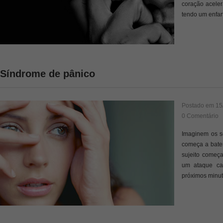
coração aceler
tendo um enfart
Síndrome de pânico
Postado em
15
0 Comentário
Imaginem os s
começa a bater
sujeito começa
um ataque ca
próximos minuto