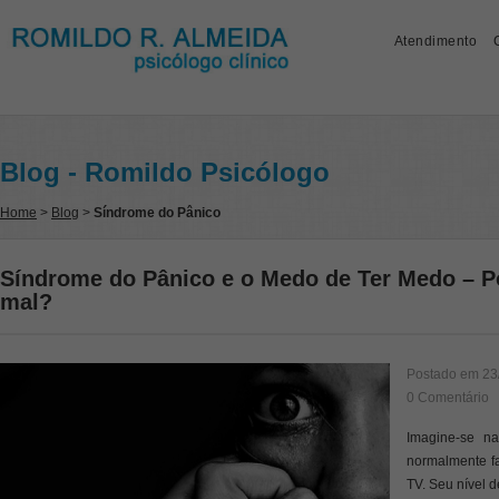
Atendimento
Blog - Romildo Psicólogo
Home
>
Blog
>
Síndrome do Pânico
Síndrome do Pânico e o Medo de Ter Medo – Po
mal?
Postado em
23
0 Comentário
Imagine-se na
normalmente fa
TV. Seu nível d