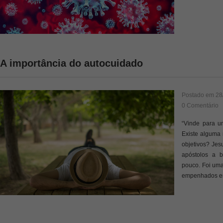
A importância do autocuidado
Postado em
28
0 Comentário
“Vinde para u
Existe alguma 
objetivos? Jes
apóstolos a 
pouco. Foi uma
empenhados e