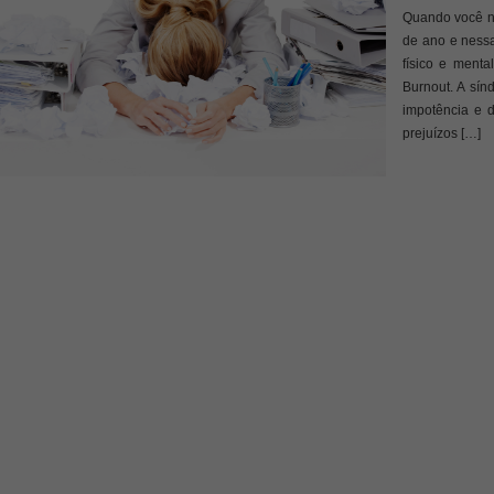
Quando você nã
de ano e ness
físico e ment
Burnout. A sí
impotência e d
prejuízos […]