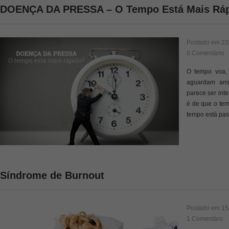
DOENÇA DA PRESSA – O Tempo Está Mais Rá
Postado em
22
0 Comentário
O tempo voa, 
aguardam ans
parece ser int
é de que o tem
tempo está pa
Síndrome de Burnout
Postado em
15
1 Comentáro