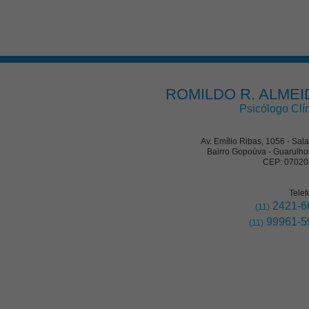
ROMILDO R. ALMEI
Psicólogo Clí
Av. Emílio Ribas, 1056 - Sal
Bairro Gopoúva - Guarulho
CEP: 07020
Telef
2421-6
(11)
99961-5
(11)