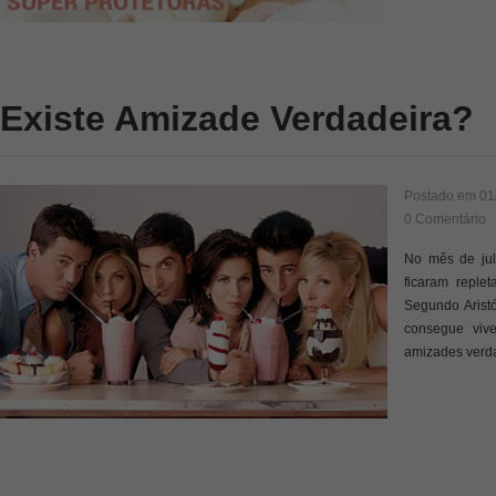
Existe Amizade Verdadeira?
Postado em
01
0 Comentário
No mês de jul
ficaram reple
Segundo Aristó
consegue vive
amizades verd