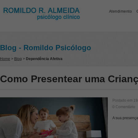
Atendimento
Blog - Romildo Psicólogo
Home
>
Blog
>
Dependência Afetiva
Como Presentear uma Crian
Postado em
19
0 Comentário
A sua presença