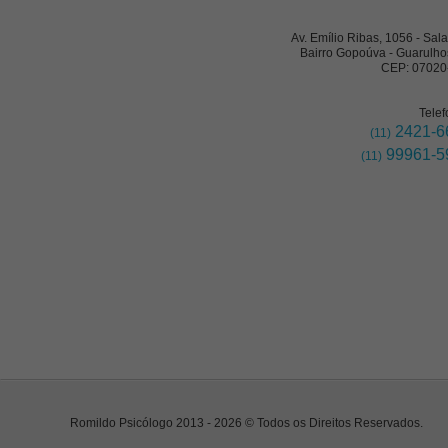
Av. Emílio Ribas, 1056 - Sal
Bairro Gopoúva - Guarulho
CEP: 07020
Telef
2421-6
(11)
99961-5
(11)
Romildo Psicólogo 2013 - 2026 © Todos os Direitos Reservados.