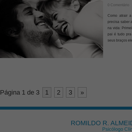
0 Comentário
Como atrair a
precisa saber 
na vida: Prime
pai é tudo pra
seus braços el
Página 1 de 3
1
2
3
»
ROMILDO R. ALMEI
Psicólogo Clí